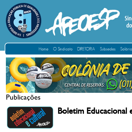
Home
O Sindicato
DIRETORIA
Subsedes
Salári
Publicações
Boletim Educacional 