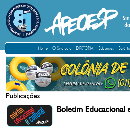
Home
O Sindicato
DIRETORIA
Subsedes
Salári
Publicações
Boletim Educacional 