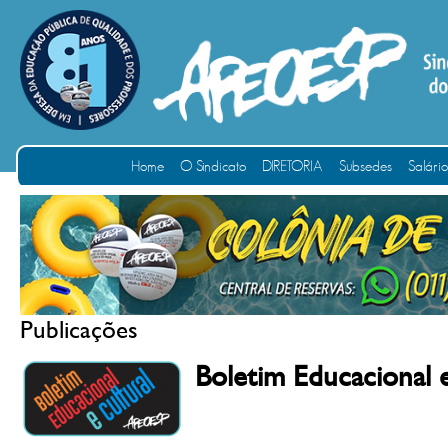
Home
O Sindicato
DIRETORIA
Subsedes
Salári
Publicações
Boletim Educacional 