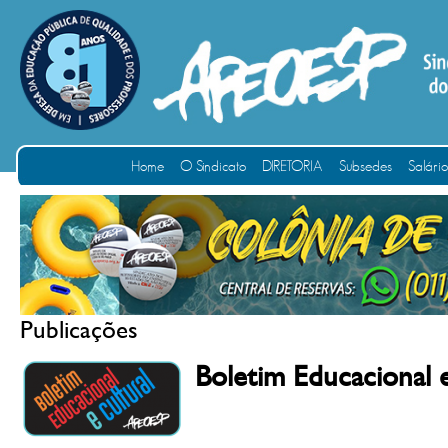
Home
O Sindicato
DIRETORIA
Subsedes
Salári
Publicações
Boletim Educacional 