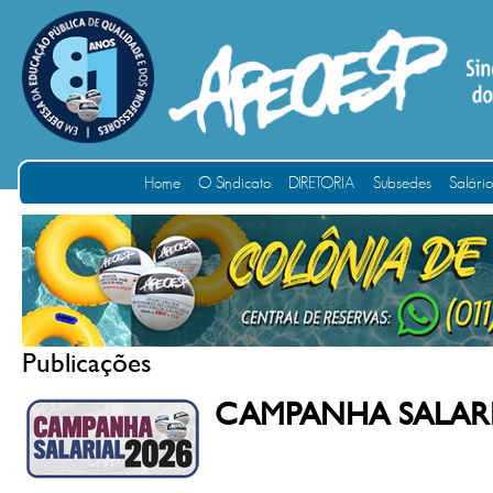
Home
O Sindicato
DIRETORIA
Subsedes
Salári
Publicações
CAMPANHA SALAR