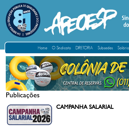
Home
O Sindicato
DIRETORIA
Subsedes
Salári
Publicações
CAMPANHA SALARIAL