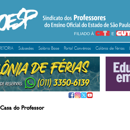
FILIADO À
E
RETORIA
Subsedes
Salário Base
Portal Convênios
Colônia de Férias
 Casa do Professor