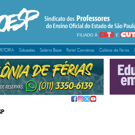
FILIADO À
E
RETORIA
Subsedes
Salário Base
Portal Convênios
Colônia de Férias
SP