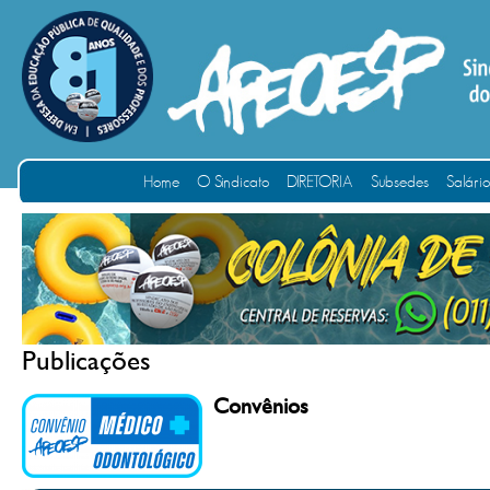
Home
O Sindicato
DIRETORIA
Subsedes
Salári
Publicações
Convênios