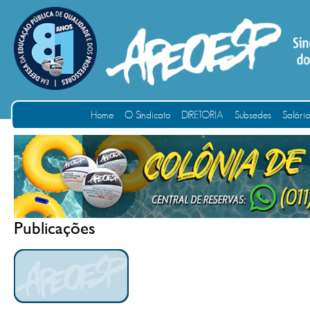
Home
O Sindicato
DIRETORIA
Subsedes
Salári
Publicações