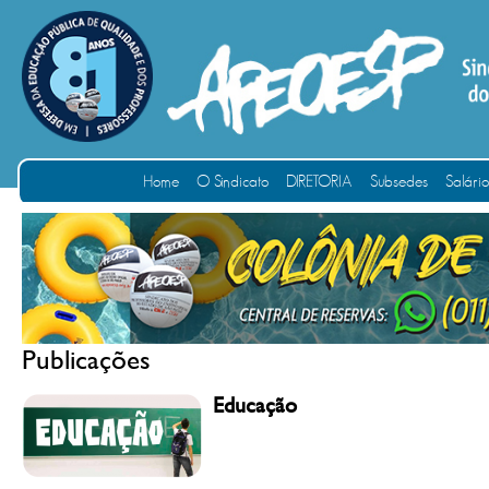
Home
O Sindicato
DIRETORIA
Subsedes
Salári
Publicações
Educação