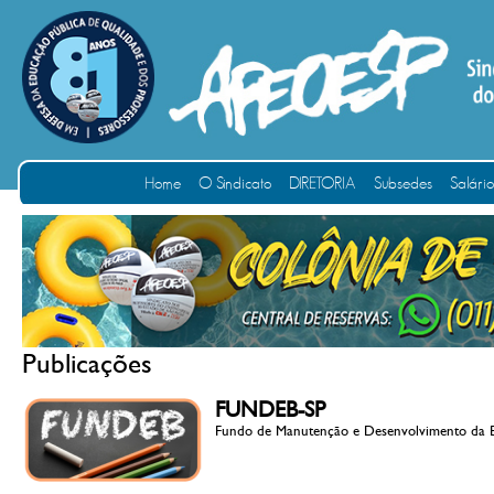
Home
O Sindicato
DIRETORIA
Subsedes
Salári
Publicações
FUNDEB-SP
Fundo de Manutenção e Desenvolvimento da 