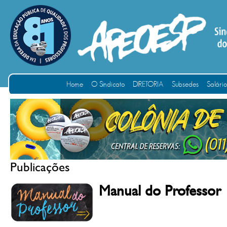
Home
O Sindicato
DIRETORIA
Subsedes
Salári
Publicações
Manual do Professor