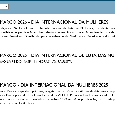
 8 MARÇO 2026 - DIA INTERNACIONAL DA MULHERES
ição 2026 do Boletim do Dia Internacional de Luta das Mulheres, que alerta para 
rasileiras. A publicação também destaca as escritoras que estão na inédita lista de
s vozes femininas. Distribuído para as subsedes do Sindicato, o Boletim está dispon
 8 MARÇO 2025 - DIA INTERNACIONAL DE LUTA DAS M
 LIVRE DO MASP - 14 HORAS - AV. PAULISTA
 8 MARÇO - DIA INTERNACIONAL DA MULHERES 2025
unice Paiva conquistam prêmios, resgatam a memória das vítimas da ditadura e in
a violência policial. O Boletim Especial da APEOESP para o Dia Internacional de L
asanti e as brasileiras premiadas no Forbes 50 Over 50. A publicação, distribuída p
load no site do Sindicato.