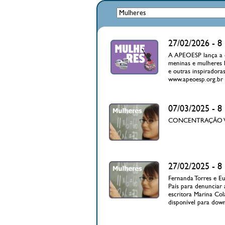
27/02/2026 -
A APEOESP lança a ed
meninas e mulheres b
e outras inspiradora
www.apeoesp.org.br
07/03/2025 -
CONCENTRAÇÃO VÃO
27/02/2025 -
Fernanda Torres e E
País para denunciar 
escritora Marina Col
disponível para down