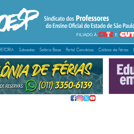
FILIADO À
E
RETORIA
Subsedes
Salário Base
Portal Convênios
Colônia de Férias