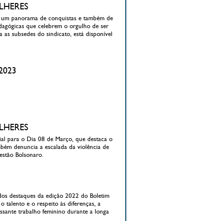
ULHERES
m um panorama de conquistas e também de
edagógicas que celebrem o orgulho de ser
 as subsedes do sindicato, está disponível
2023
ULHERES
al para o Dia 08 de Março, que destaca o
bém denuncia a escalada da violência de
gestão Bolsonaro.
ns dos destaques da edição 2022 do Boletim
 talento e o respeito às diferenças, a
essante trabalho feminino durante a longa