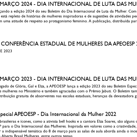
 8 MARÇO 2024 - DIA INTERNACIONAL DE LUTA DAS M
ando a edição 2024 do seu Boletim do Dia Internacional de Luta da Mulher. Co
 está repleto de histórias de mulheres inspiradoras e de sugestões de atividades p
 uma atitude de respeito ao protagonismo feminino. A publicação, distribuída para
- X CONFERÊNCIA ESTADUAL DE MULHERES DA APEOESP 
DE 2023
 8 MARÇO 2023 - DIA INTERNACIONAL DE LUTA DAS M
ado de Glória, Gal e Elza, a APEOESP lança a edição 2023 do seu Boletim Especi
e mulheres no Ministério e também agraciadas com o Prêmio Jabuti. O Boletim tam
stribuição gratuita de absorventes nas escolas estaduais, heranças da devastadora 
special APEOESP - Dia Internacional da Mulher 2022
 brasileiras e ícones, como a ativista bell hooks e a cantora Elza Soares, são algu
para o Dia Internacional das Mulheres. Inspirada em valores como a criatividade, o
r a indispensável temática do 8 de março para as salas de aula aborda ainda o inc
 Aberta Brasil Mulheres, entre outros temas.