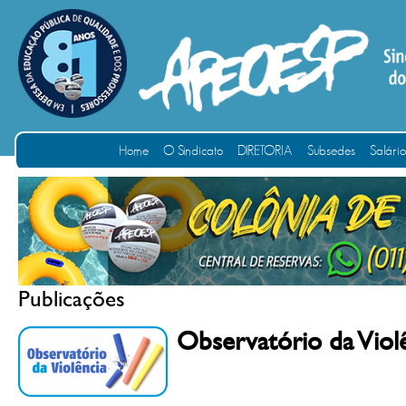
Home
O Sindicato
DIRETORIA
Subsedes
Salári
Publicações
Observatório da Viol