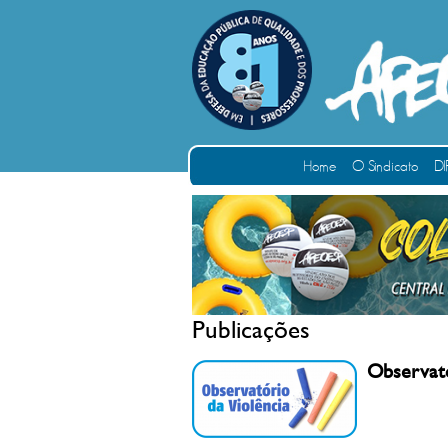
Home
O Sindicato
DI
Publicações
Observató