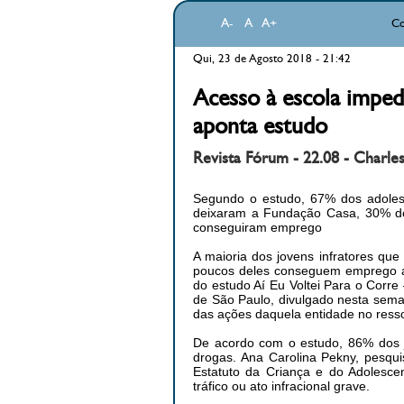
A-
A
A+
Co
Qui, 23 de Agosto 2018 - 21:42
Acesso à escola impede
aponta estudo
Revista Fórum - 22.08 - Charle
Segundo o estudo, 67% dos adolesc
deixaram a Fundação Casa, 30% do
conseguiram emprego
A maioria dos jovens infratores qu
poucos deles conseguem emprego a
do estudo Aí Eu Voltei Para o Corre
de São Paulo, divulgado nesta semana
das ações daquela entidade no ress
De acordo com o estudo, 86% dos jo
drogas. Ana Carolina Pekny, pesqui
Estatuto da Criança e do Adolesce
tráfico ou ato infracional grave.