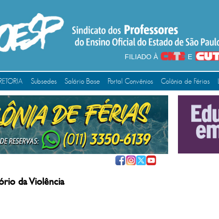
FILIADO À
E
RETORIA
Subsedes
Salário Base
Portal Convênios
Colônia de Férias
rio da Violência