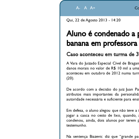
A-
A
A+
Co
Qui, 22 de Agosto 2013 - 14:20
Aluno é condenado a p
banana em professora
Caso aconteceu em turma de 3º
A Vara do Juizado Especial Cível de Braga
danos morais no valor de R$ 10 mil a uma
aconteceu em outubro de 2012 numa turma 
(20).
De acordo com a decisão do juiz Juan Paul
atributos mais importantes da personal
autoridade necessária e suficiente para ens
Em defesa, o aluno alegou que não teve a 
jogar a casca no cesto de lixo, quando, 
condenou, ainda, dois alunos por terem p
testemunho.
Na sentença Biazevic diz que “grande pa