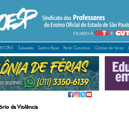
FILIADO À
E
RETORIA
Subsedes
Salário Base
Portal Convênios
Colônia de Férias
rio da Violência