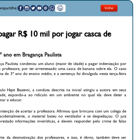
mpartilhe:
agar R$ 10 mil por jogar casca de
 ano em Bragança Paulista
nça Paulista condenou um aluno (maior de idade) a pagar indenização por
 professora, por ter arremessado uma casca de banana sobre ela. O caso
de 3º ano do ensino médio, e a sentença foi divulgada nesta terça-feira
o Haye Biazevic, a conduta descrita na inicial atingiu a autora em seus
idade, expondo-a ao ridículo em um ambiente no qual ela deve deter a
inar e educar.
intenção de acertar a professora. Afirmou que brincava com um colega de
acidentalmente, o material bateu no ventilador e se despedaçou. O juiz
restado informações inverídicas, e devem responder pelo crime de falso
rte da desmotivação dos professores, e isso, é óbvio, também deve ser