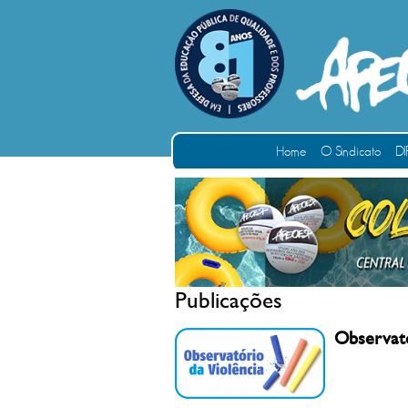
Home
O Sindicato
DI
Publicações
Observató