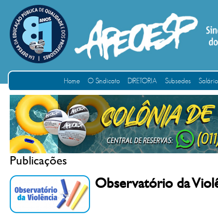
Home
O Sindicato
DIRETORIA
Subsedes
Salári
Publicações
Observatório da Viol