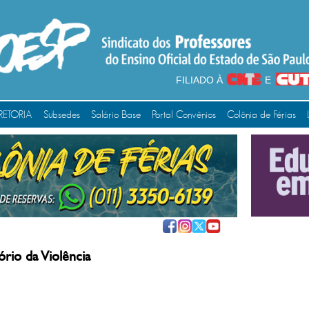
FILIADO À
E
RETORIA
Subsedes
Salário Base
Portal Convênios
Colônia de Férias
rio da Violência