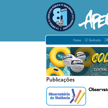
Home
O Sindicato
DI
Publicações
Observató