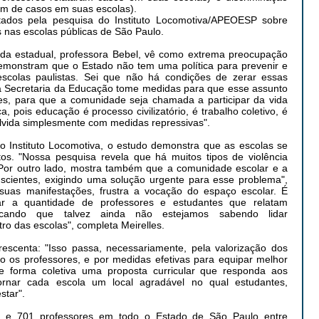
m de casos em suas escolas).
ados pela pesquisa do Instituto Locomotiva/APEOESP sobre
s nas escolas públicas de São Paulo.
a estadual, professora Bebel, vê como extrema preocupação
monstram que o Estado não tem uma política para prevenir e
 escolas paulistas. Sei que não há condições de zerar essas
a Secretaria da Educação tome medidas para que esse assunto
es, para que a comunidade seja chamada a participar da vida
, pois educação é processo civilizatório, é trabalho coletivo, é
olvida simplesmente com medidas repressivas".
do Instituto Locomotiva, o estudo demonstra que as escolas se
os. "Nossa pesquisa revela que há muitos tipos de violência
 Por outro lado, mostra também que a comunidade escolar e a
scientes, exigindo uma solução urgente para esse problema",
 suas manifestações, frustra a vocação do espaço escolar. É
car a quantidade de professores e estudantes que relatam
dicando que talvez ainda não estejamos sabendo lidar
 das escolas", completa Meirelles.
escenta: "Isso passa, necessariamente, pela valorização dos
do os professores, e por medidas efetivas para equipar melhor
de forma coletiva uma proposta curricular que responda aos
ornar cada escola um local agradável no qual estudantes,
star".
es e 701 professores em todo o Estado de São Paulo entre