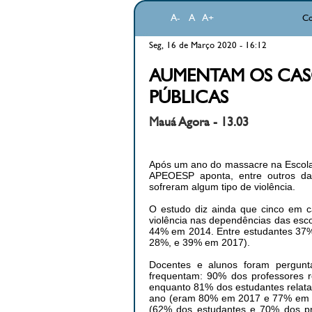
A-
A
A+
Co
Seg, 16 de Março 2020 - 16:12
AUMENTAM OS CASO
PÚBLICAS
Mauá Agora - 13.03
Após um ano do massacre na Escola 
APEOESP aponta, entre outros da
sofreram algum tipo de violência.
O estudo diz ainda que cinco em c
violência nas dependências das es
44% em 2014. Entre estudantes 37% 
28%, e 39% em 2017).
Docentes e alunos foram pergunt
frequentam: 90% dos professores
enquanto 81% dos estudantes relata
ano (eram 80% em 2017 e 77% em 201
(62% dos estudantes e 70% dos pro