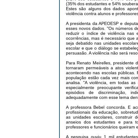
(35% dos estudantes e 54% soubera
Estes são alguns dos dados apont
violência contra alunos e professore
A presidenta da APEOESP e deputad
esses novos dados. "Os números de
reduzir o índice de violência nas
ocorrências, mas é necessário que 
seja debatido nas unidades escolar
escolar e que o diálogo se estabeleça
persuasão. A violência não será res
Para Renato Meirelles, presidente 
tornaram permeáveis a atos violent
acontecendo nas escolas públicas.
população estão cada vez mais con
analisa. "A violência, em todas as
especialmente preocupante verifi
episódios de discriminação, in
adequadamente com esse tema dentro
A professora Bebel concorda. E acr
profissionais da educação, sobretu
as unidades escolares, construir 
anseios dos estudantes e para t
professores e funcionários queiram e
A pesquisa ouviu 1 mil estudant