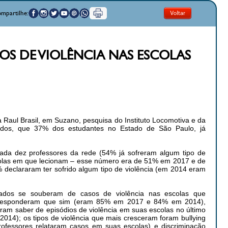
mpartilhe:
S DE VIOLÊNCIA NAS ESCOLAS
Raul Brasil, em Suzano, pesquisa do Instituto Locomotiva e da
dos, que 37% dos estudantes no Estado de São Paulo, já
ada dez professores da rede (54% já sofreram algum tipo de
colas em que lecionam – esse número era de 51% em 2017 e de
declararam ter sofrido algum tipo de violência (em 2014 eram
ados se souberam de casos de violência nas escolas que
 responderam que sim (eram 85% em 2017 e 84% em 2014),
ram saber de episódios de violência em suas escolas no último
4); os tipos de violência que mais cresceram foram bullying
fessores relataram casos em suas escolas) e discriminação