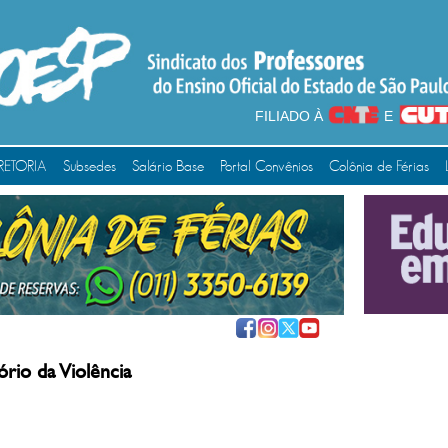
FILIADO À
E
RETORIA
Subsedes
Salário Base
Portal Convênios
Colônia de Férias
rio da Violência