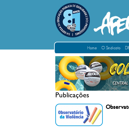
Home
O Sindicato
DI
Publicações
Observató