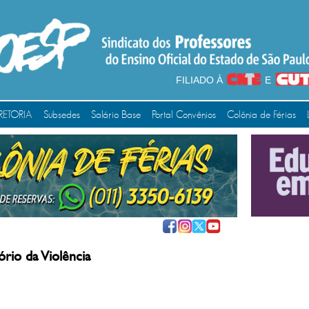
FILIADO À
E
RETORIA
Subsedes
Salário Base
Portal Convênios
Colônia de Férias
rio da Violência