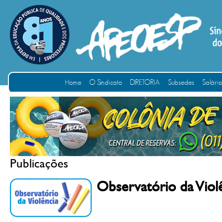
Home
O Sindicato
DIRETORIA
Subsedes
Salári
Publicações
Observatório da Viol