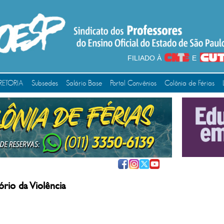
FILIADO À
E
RETORIA
Subsedes
Salário Base
Portal Convênios
Colônia de Férias
rio da Violência