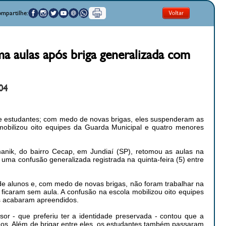
mpartilhe:
ma aulas após briga generalizada com
04
e estudantes; com medo de novas brigas, eles suspenderam as
 mobilizou oito equipes da Guarda Municipal e quatro menores
anik, do bairro Cecap, em Jundiaí (SP), retomou as aulas na
uma confusão generalizada registrada na quinta-feira (5) entre
e alunos e, com medo de novas brigas, não foram trabalhar na
s ficaram sem aula. A confusão na escola mobilizou oito equipes
s acabaram apreendidos.
r - que preferiu ter a identidade preservada - contou que a
unos. Além de brigar entre eles, os estudantes também passaram