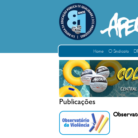
Home
O Sindicato
DI
Publicações
Observató