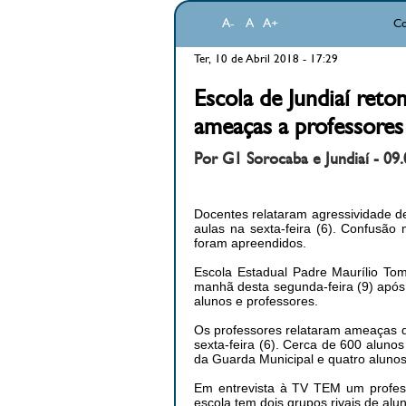
A-
A
A+
Co
Ter, 10 de Abril 2018 - 17:29
Escola de Jundiaí reto
ameaças a professores
Por G1 Sorocaba e Jundiaí - 09.
Docentes relataram agressividade d
aulas na sexta-feira (6). Confusão
foram apreendidos.
Escola Estadual Padre Maurílio Tom
manhã desta segunda-feira (9) após 
alunos e professores.
Os professores relataram ameaças d
sexta-feira (6). Cerca de 600 aluno
da Guarda Municipal e quatro aluno
Em entrevista à TV TEM um professo
escola tem dois grupos rivais de al