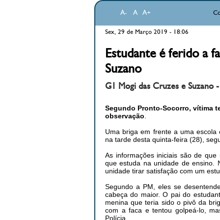
A-
A
A+
Co
Sex, 29 de Março 2019 - 18:06
Estudante é ferido a f
Suzano
G1 Mogi das Cruzes e Suzano -
Segundo Pronto-Socorro, vítima te
observação
.
Uma briga em frente a uma escola 
na tarde desta quinta-feira (28), seg
As informações iniciais são de qu
que estuda na unidade de ensino. No
unidade tirar satisfação com um est
Segundo a PM, eles se desentende
cabeça do maior. O pai do estudante
menina que teria sido o pivô da br
com a faca e tentou golpeá-lo, ma
Polícia.