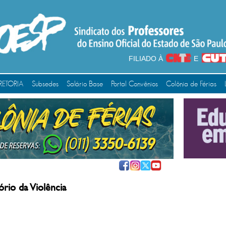
FILIADO À
E
RETORIA
Subsedes
Salário Base
Portal Convênios
Colônia de Férias
rio da Violência