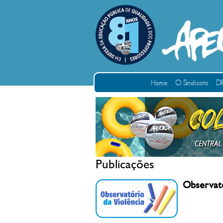
Home
O Sindicato
DI
Publicações
Observató