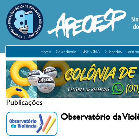
Home
O Sindicato
DIRETORIA
Subsedes
Salári
Publicações
Observatório da Viol