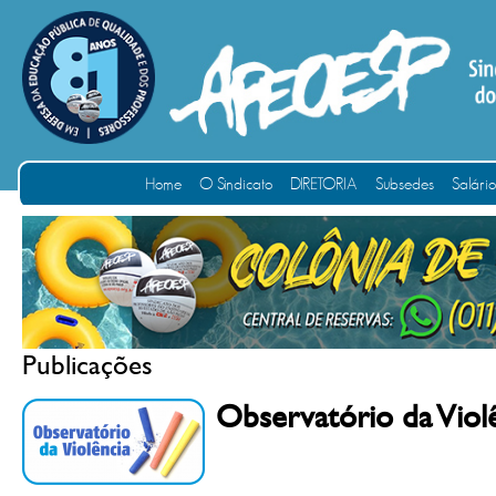
Home
O Sindicato
DIRETORIA
Subsedes
Salári
Publicações
Observatório da Viol