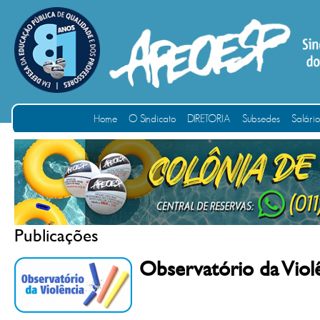
Home
O Sindicato
DIRETORIA
Subsedes
Salári
Publicações
Observatório da Viol