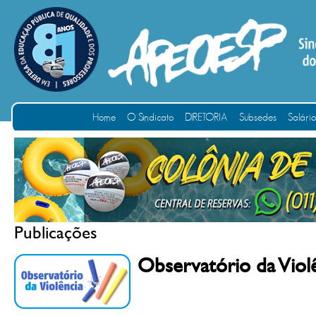
Home
O Sindicato
DIRETORIA
Subsedes
Salári
Publicações
Observatório da Viol