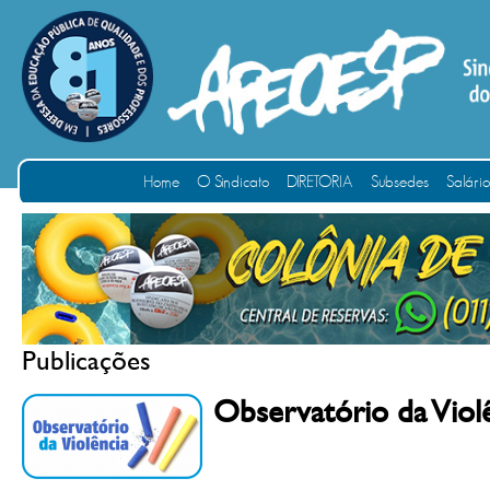
Home
O Sindicato
DIRETORIA
Subsedes
Salári
Publicações
Observatório da Viol