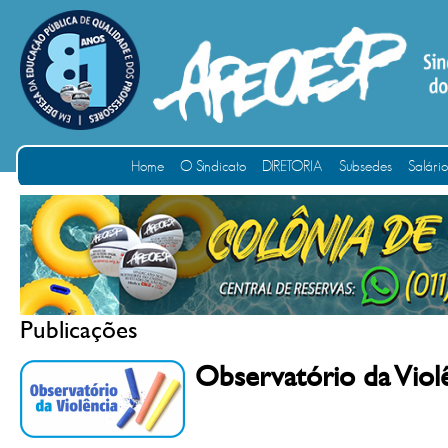
Home
O Sindicato
DIRETORIA
Subsedes
Salári
Publicações
Observatório da Viol