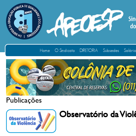
Home
O Sindicato
DIRETORIA
Subsedes
Salári
Publicações
Observatório da Viol