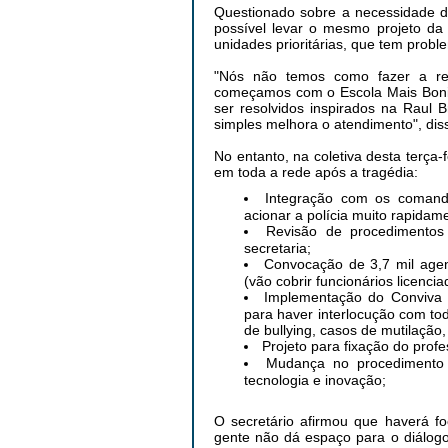
Questionado sobre a necessidade de
possível levar o mesmo projeto da
unidades prioritárias, que tem probl
"Nós não temos como fazer a re
começamos com o Escola Mais Bonit
ser resolvidos inspirados na Raul 
simples melhora o atendimento", dis
No entanto, na coletiva desta terça-
em toda a rede após a tragédia:
Integração com os comando
acionar a polícia muito rapidam
Revisão de procedimento
secretaria;
Convocação de 3,7 mil agen
(vão cobrir funcionários licenci
Implementação do Conviva 
para haver interlocução com t
de bullying, casos de mutilação,
Projeto para fixação do prof
Mudança no procedimento 
tecnologia e inovação;
O secretário afirmou que haverá f
gente não dá espaço para o diálog