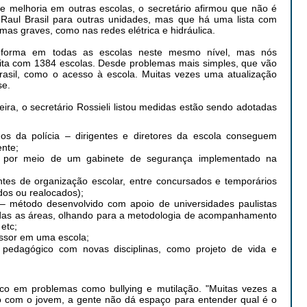
 melhoria em outras escolas, o secretário afirmou que não é
 Raul Brasil para outras unidades, mas que há uma lista com
emas graves, como nas redes elétrica e hidráulica.
forma em todas as escolas neste mesmo nível, mas nós
a com 1384 escolas. Desde problemas mais simples, que vão
Brasil, como o acesso à escola. Muitas vezes uma atualização
se.
feira, o secretário Rossieli listou medidas estão sendo adotadas
s da polícia – dirigentes e diretores da escola conseguem
ente;
s por meio de um gabinete de segurança implementado na
tes de organização escolar, entre concursados e temporários
ados ou realocados);
– método desenvolvido com apoio de universidades paulistas
odas as áreas, olhando para a metodologia de acompanhamento
 etc;
essor em uma escola;
pedagógico com novas disciplinas, como projeto de vida e
oco em problemas como bullying e mutilação. "Muitas vezes a
o com o jovem, a gente não dá espaço para entender qual é o