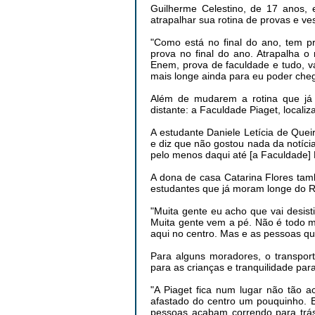
Guilherme Celestino, de 17 anos, 
atrapalhar sua rotina de provas e ves
"Como está no final do ano, tem p
prova no final do ano. Atrapalha o
Enem, prova de faculdade e tudo, 
mais longe ainda para eu poder cheg
Além de mudarem a rotina que já 
distante: a Faculdade Piaget, local
A estudante Daniele Letícia de Que
e diz que não gostou nada da notíci
pelo menos daqui até [a Faculdade] Pi
A dona de casa Catarina Flores tam
estudantes que já moram longe do Ra
"Muita gente eu acho que vai desist
Muita gente vem a pé. Não é todo m
aqui no centro. Mas e as pessoas qu
Para alguns moradores, o transport
para as crianças e tranquilidade para
"A Piaget fica num lugar não tão 
afastado do centro um pouquinho. Eu
pessoas acabam correndo para trá