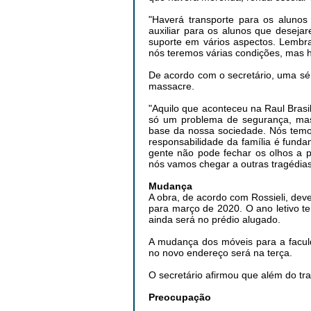
"Haverá transporte para os alunos
auxiliar para os alunos que desejar
suporte em vários aspectos. Lembra
nós teremos várias condições, mas h
De acordo com o secretário, uma sé
massacre.
"Aquilo que aconteceu na Raul Bras
só um problema de segurança, ma
base da nossa sociedade. Nós temo
responsabilidade da família é funda
gente não pode fechar os olhos a 
nós vamos chegar a outras tragédias,
Mudança
A obra, de acordo com Rossieli, dev
para março de 2020. O ano letivo t
ainda será no prédio alugado.
A mudança dos móveis para a facul
no novo endereço será na terça.
O secretário afirmou que além do tr
Preocupação