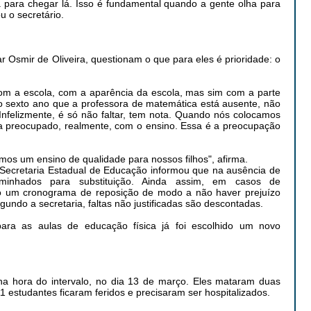
 para chegar lá. Isso é fundamental quando a gente olha para
u o secretário.
r Osmir de Oliveira, questionam o que para eles é prioridade: o
om a escola, com a aparência da escola, mas sim com a parte
o sexto ano que a professora de matemática está ausente, não
Infelizmente, é só não faltar, tem nota. Quando nós colocamos
oca preocupado, realmente, com o ensino. Essa é a preocupação
os um ensino de qualidade para nossos filhos", afirma.
 Secretaria Estadual de Educação informou que na ausência de
aminhados para substituição. Ainda assim, em casos de
eito um cronograma de reposição de modo a não haver prejuízo
undo a secretaria, faltas não justificadas são descontadas.
para as aulas de educação física já foi escolhido um novo
na hora do intervalo, no dia 13 de março. Eles mataram duas
11 estudantes ficaram feridos e precisaram ser hospitalizados.