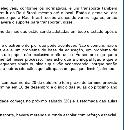
 elegíveis, conforme os normativos, e um transporte também
em ir da Raul Brasil mesmo até o local. Então a gente vai dar
ndo que a Raul Brasil recebe alunos de vários lugares, então
averá o suporte para transporte", disse.
rie de medidas estão sendo adotadas em todo o Estado após o
il é o extremo do pior que pode acontecer. Não é comum, não é
s ele é um problema de base da educação, um problema de
s um papel, não exclusivo e não único. Eu sempre digo que a
mental nesse processo, mas acho que a principal lição é que a
pequenos sinais ou sinais que vão acontecendo, porque senão
 a outras situações que ultrapassam qualquer limite", afirmou.
e começar no dia 29 de outubro e tem prazo de término previsto
ermina em 16 de dezembro e o início das aulas do próximo ano
dade começa no próximo sábado (26) e a retomada das aulas
ansporte, haverá merenda e ronda escolar com reforço especial.