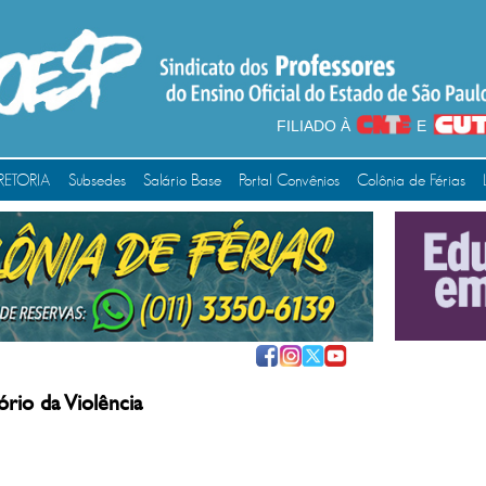
FILIADO À
E
RETORIA
Subsedes
Salário Base
Portal Convênios
Colônia de Férias
rio da Violência