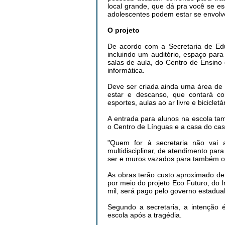
local grande, que dá pra você se e
adolescentes podem estar se envolv
O projeto
De acordo com a Secretaria de Edu
incluindo um auditório, espaço par
salas de aula, do Centro de Ensino 
informática.
Deve ser criada ainda uma área de
estar e descanso, que contará c
esportes, aulas ao ar livre e bicicletár
A entrada para alunos na escola ta
o Centro de Línguas e a casa do cas
"Quem for à secretaria não vai 
multidisciplinar, de atendimento par
ser e muros vazados para também olh
As obras terão custo aproximado de
por meio do projeto Eco Futuro, do I
mil, será pago pelo governo estadual
Segundo a secretaria, a intenção 
escola após a tragédia.