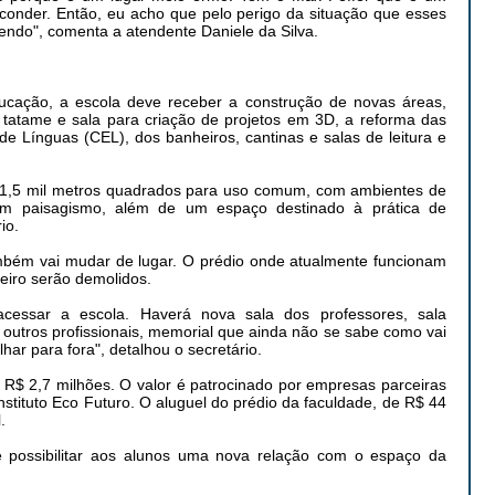
sconder. Então, eu acho que pelo perigo da situação que esses
endo", comenta a atendente Daniele da Silva.
cação, a escola deve receber a construção de novas áreas,
a tatame e sala para criação de projetos em 3D, a reforma das
de Línguas (CEL), dos banheiros, cantinas e salas de leitura e
 1,5 mil metros quadrados para uso comum, com ambientes de
om paisagismo, além de um espaço destinado à prática de
io.
mbém vai mudar de lugar. O prédio onde atualmente funcionam
eiro serão demolidos.
acessar a escola. Haverá nova sala dos professores, sala
a outros profissionais, memorial que ainda não se sabe como vai
ar para fora", detalhou o secretário.
 R$ 2,7 milhões. O valor é patrocinado por empresas parceiras
nstituto Eco Futuro. O aluguel do prédio da faculdade, de R$ 44
.
é possibilitar aos alunos uma nova relação com o espaço da