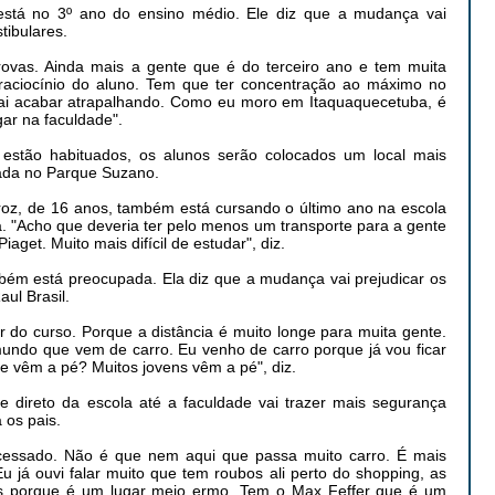
está no 3º ano do ensino médio. Ele diz que a mudança vai
tibulares.
rovas. Ainda mais a gente que é do terceiro ano e tem muita
 raciocínio do aluno. Tem que ter concentração ao máximo no
vai acabar atrapalhando. Como eu moro em Itaquaquecetuba, é
ar na faculdade".
estão habituados, os alunos serão colocados um local mais
izada no Parque Suzano.
iroz, de 16 anos, também está cursando o último ano na escola
a. "Acho que deveria ter pelo menos um transporte para a gente
aget. Muito mais difícil de estudar", diz.
bém está preocupada. Ela diz que a mudança vai prejudicar os
ul Brasil.
ir do curso. Porque a distância é muito longe para muita gente.
undo que vem de carro. Eu venho de carro porque já vou ficar
e vêm a pé? Muitos jovens vêm a pé", diz.
e direto da escola até a faculdade vai trazer mais segurança
 os pais.
acessado. Não é que nem aqui que passa muito carro. É mais
 já ouvi falar muito que tem roubos ali perto do shopping, as
s porque é um lugar meio ermo. Tem o Max Feffer que é um