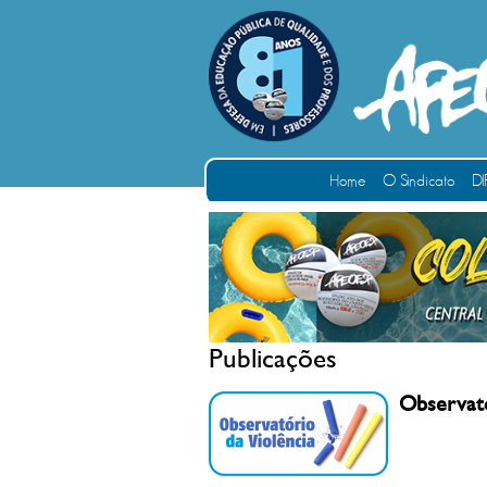
Home
O Sindicato
DI
Publicações
Observató