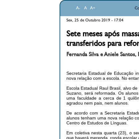
A-
A
A+
Co
Sex, 25 de Outubro 2019 - 17:04
Sete meses após massa
transferidos para ref
Fernanda Silva e Aniele Santos, 
Secretaria Estadual de Educação i
nova relação com a escola. No enta
Escola Estadual Raul Brasil, alvo d
Suzano, será reformada. Os alunos
uma faculdade a cerca de 1 quilôme
agradou nem pais, nem alunos.
De acordo com a Secretaria Estadu
alunos tenham uma nova relação co
Centro de Estudos de Línguas.
Em coletiva nesta quarta (23), o se
que haverá merenda, ronda escolar e