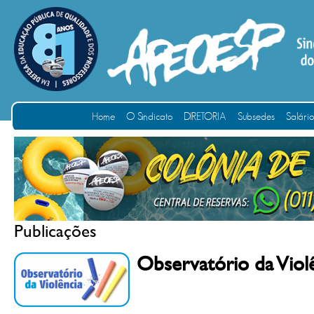
Home
O Sindicato
DIRETORIA
Subsedes
Salári
Publicações
Observatório da Viol