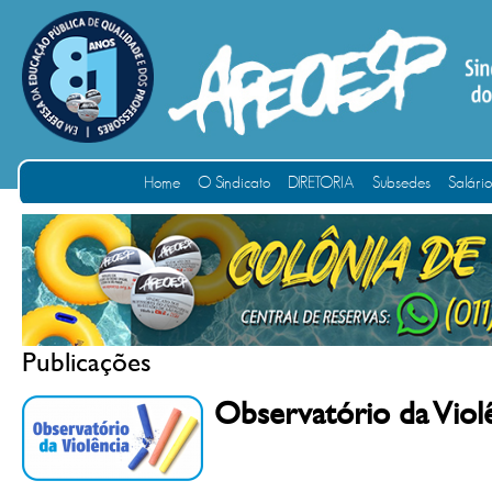
Home
O Sindicato
DIRETORIA
Subsedes
Salári
Publicações
Observatório da Viol