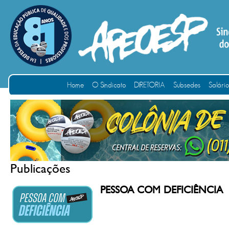
Home
O Sindicato
DIRETORIA
Subsedes
Salári
Publicações
PESSOA COM DEFICIÊNCIA