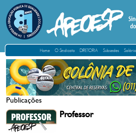
Home
O Sindicato
DIRETORIA
Subsedes
Salári
Publicações
Professor