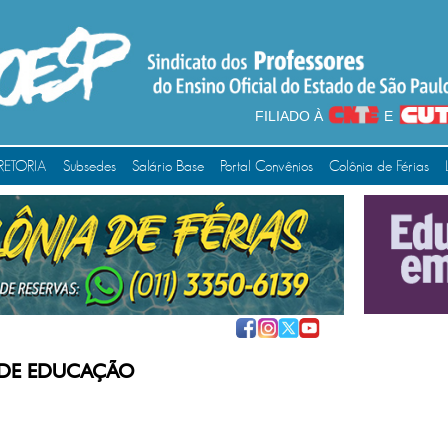
FILIADO À
E
RETORIA
Subsedes
Salário Base
Portal Convênios
Colônia de Férias
 DE EDUCAÇÃO