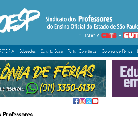
FILIADO À
E
RETORIA
Subsedes
Salário Base
Portal Convênios
Colônia de Férias
 Professores