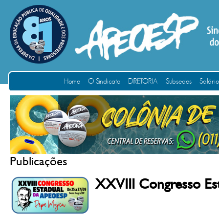
Home
O Sindicato
DIRETORIA
Subsedes
Salári
Publicações
XXVIII Congresso Est