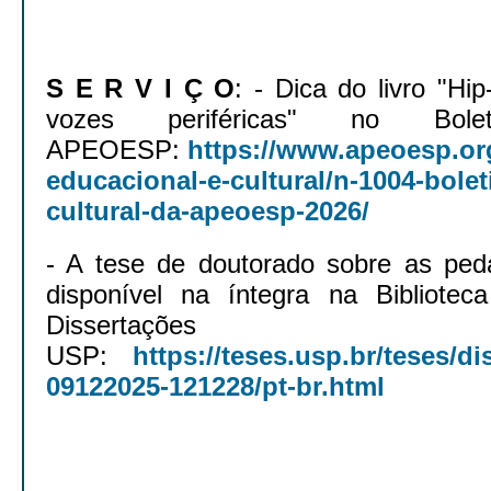
S E R V I Ç O
: - Dica do livro "Hi
vozes periféricas" no Bole
APEOESP:
https://www.apeoesp.org
educacional-e-cultural/n-1004-bole
cultural-da-apeoesp-2026/
- A tese de doutorado sobre as ped
disponível na íntegra na Bibliotec
Dissertaç
USP:
https://teses.usp.br/teses/di
09122025-121228/pt-br.html