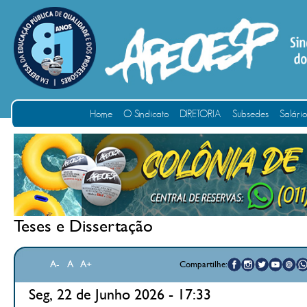
Home
O Sindicato
DIRETORIA
Subsedes
Salári
Teses e Dissertação
A-
A
A+
Compartilhe:
Seg, 22 de Junho 2026 - 17:33