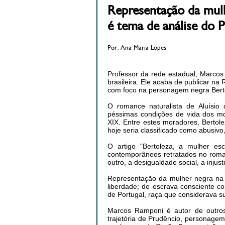
Representação da mulh
é tema de análise do 
Por: Ana Maria Lopes
Professor da rede estadual, Marcos 
brasileira. Ele acaba de publicar n
com foco na personagem negra Bert
O romance naturalista de Aluísio
péssimas condições de vida dos mor
XIX. Entre estes moradores, Bertol
hoje seria classificado como abusiv
O artigo "Bertoleza, a mulher e
contemporâneos retratados no roma
outro, a desigualdade social, a injus
Representação da mulher negra na L
liberdade; de escrava consciente 
de Portugal, raça que considerava su
Marcos Ramponi é autor de outros 
trajetória de Prudêncio, personagem