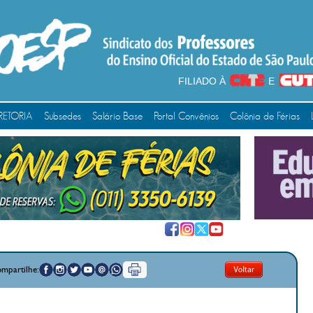
FILIADO À
E
RETORIA
Subsedes
Salário Base
Portal Convênios
Colônia de Férias
mpartilhe: