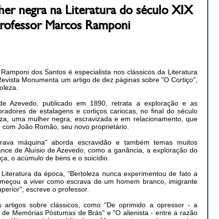
er negra na Literatura do século XIX
Professor Marcos Ramponi
Ramponi dos Santos é especialista nos clássicos da Literatura
a Revista Monumenta um artigo de dez páginas sobre "O Cortiço",
oleza.
 de Azevedo, publicado em 1890, retrata a exploração e as
adores de estalagens e cortiços cariocas, no final do século
eza, uma mulher negra, escravizada e em relacionamento, que
o, com João Romão, seu novo proprietário.
scrava máquina" aborda escravidão e também temas muitos
nce de Aluísio de Azevedo, como a ganância, a exploração do
tiça, o acúmulo de bens e o suicídio.
iteratura da época, "Bertoleza nunca experimentou de fato a
começou a viver como escrava de um homem branco, imigrante
perior", escreve o professor.
artigos sobre clássicos, como "De oprimido a opressor - a
 de Memórias Póstumas de Brás" e "O alienista - entre a razão