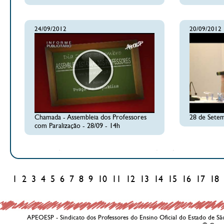
24/09/2012
20/09/2012
Chamada - Assembleia dos Professores
28 de Setem
com Paralização - 28/09 - 14h
1
2
3
4
5
6
7
8
9
10
11
12
13
14
15
16
17
18
APEOESP - Sindicato dos Professores do Ensino Oficial do Estado de Sã