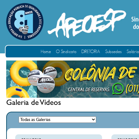
Home
O Sindicato
DIRETORIA
Subsedes
Salári
Galeria de Vídeos