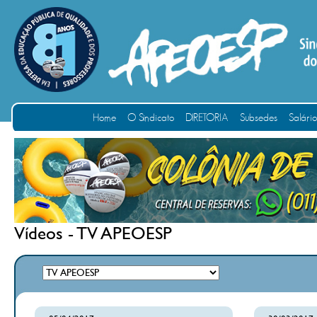
Home
O Sindicato
DIRETORIA
Subsedes
Salári
Vídeos - TV APEOESP