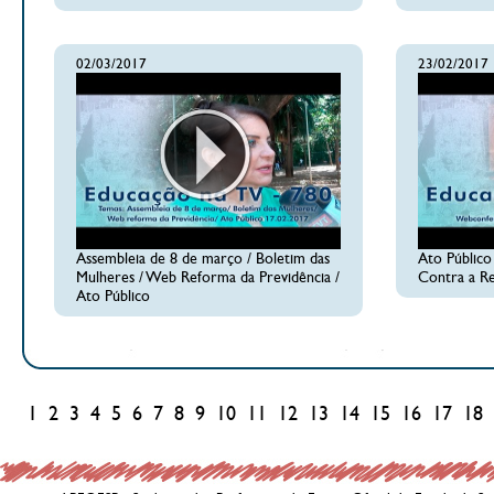
02/03/2017
23/02/2017
Assembleia de 8 de março / Boletim das
Ato Público
Mulheres / Web Reforma da Previdência /
Contra a Re
Ato Público
1
2
3
4
5
6
7
8
9
10
11
12
13
14
15
16
17
18