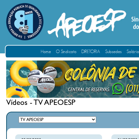
Home
O Sindicato
DIRETORIA
Subsedes
Salári
Vídeos - TV APEOESP