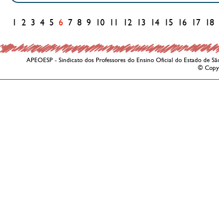
1
2
3
4
5
6
7
8
9
10
11
12
13
14
15
16
17
18
APEOESP - Sindicato dos Professores do Ensino Oficial do Estado de Sã
© Copy