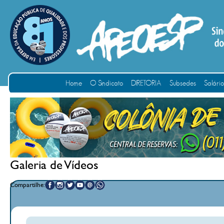
Home
O Sindicato
DIRETORIA
Subsedes
Salári
Galeria de Vídeos
Compartilhe: