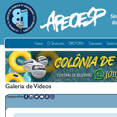
Home
O Sindicato
DIRETORIA
Subsedes
Salári
Galeria de Vídeos
Compartilhe: