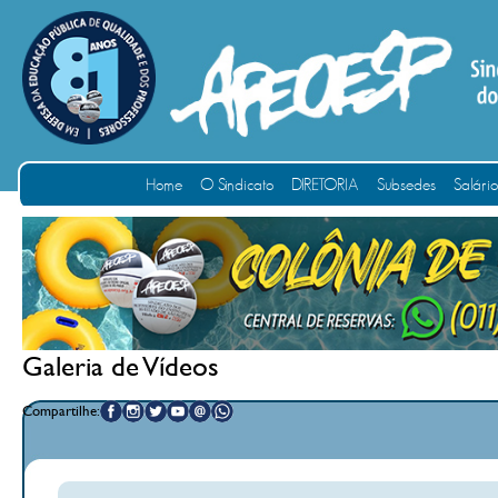
Home
O Sindicato
DIRETORIA
Subsedes
Salári
Galeria de Vídeos
Compartilhe: