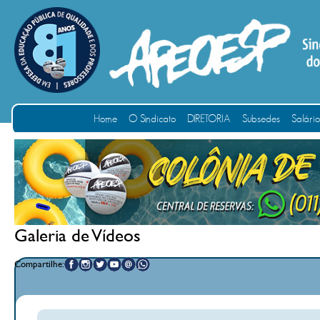
Home
O Sindicato
DIRETORIA
Subsedes
Salári
Galeria de Vídeos
Compartilhe: