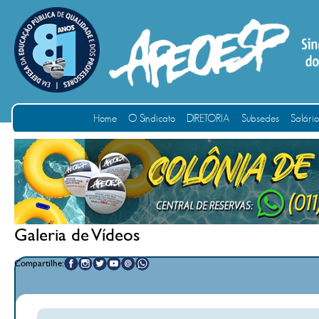
Home
O Sindicato
DIRETORIA
Subsedes
Salári
Galeria de Vídeos
Compartilhe: