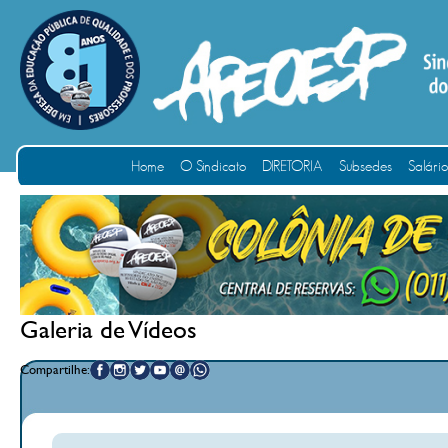
Home
O Sindicato
DIRETORIA
Subsedes
Salári
Galeria de Vídeos
Compartilhe: